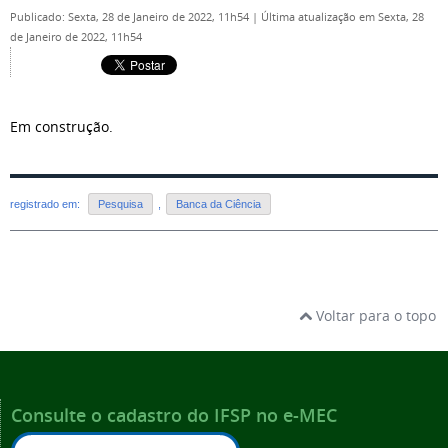
Publicado: Sexta, 28 de Janeiro de 2022, 11h54
|
Última atualização em Sexta, 28
de Janeiro de 2022, 11h54
Em construção.
registrado em:
Pesquisa
,
Banca da Ciência
Voltar para o topo
Consulte o cadastro do IFSP no e-MEC