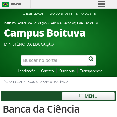
BRASIL
Simplifique!
ACESSIBILIDADE
ALTO CONTRASTE
MAPA DO SITE
Comunica BR
Instituto Federal de Educação, Ciência e Tecnologia de São Paulo
Campus Boituva
Participe
Acesso à informação
MINISTÉRIO DA EDUCAÇÃO
Legislação
Canais
Localização
Contato
Ouvidoria
Transparência
PÁGINA INICIAL
>
PESQUISA
>
BANCA DA CIÊNCIA
MENU
Banca da Ciência