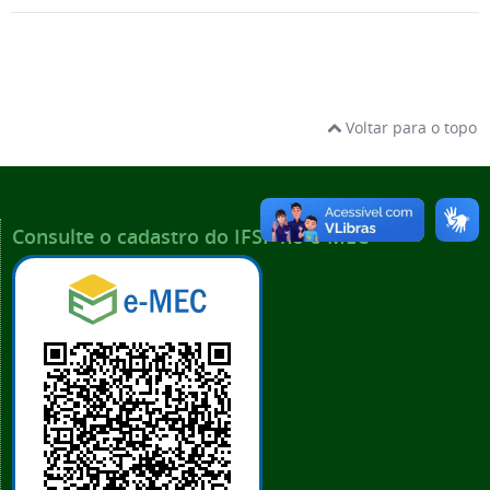
Voltar para o topo
Consulte o cadastro do IFSP no e-MEC