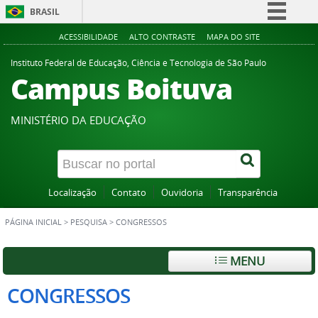
BRASIL
Simplifique!
ACESSIBILIDADE
ALTO CONTRASTE
MAPA DO SITE
Comunica BR
Instituto Federal de Educação, Ciência e Tecnologia de São Paulo
Campus Boituva
Participe
Acesso à informação
MINISTÉRIO DA EDUCAÇÃO
Legislação
Canais
Localização
Contato
Ouvidoria
Transparência
PÁGINA INICIAL
>
PESQUISA
>
CONGRESSOS
MENU
CONGRESSOS